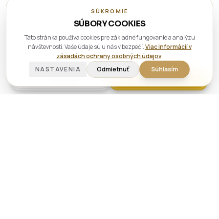
SÚKROMIE
SÚBORY COOKIES
Táto stránka používa cookies pre základné fungovanie a analýzu
návštevnosti. Vaše údaje sú u nás v bezpečí.
Viac informácií v
zásadách ochrany osobných údajov
.
NASTAVENIA
Odmietnuť
Súhlasím
Zavolať
Kontaktuj nás
Najväčšia golfová akadémia na
Slovensku.
Od roku 2016 pomáhame ľuďom objavovať krásu golfu — od